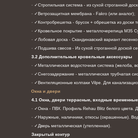
· ✓Стропильная система - из сухой строганной дос
· ✓Ветрозащитная мембрана - Fakro (или аналог);
· ✓Контробрешетка - брусок + обрешетка из доски 
· ✓Кровельное покрытие - металлочерепица М35 С
· ✓Лобовая доска - Скандинавский вариант лесенкой
· ✓Подшива свесов - Из сухой строганной доской се
3.2 Дополнительные кровельные аксессуары
· ✓Металлическая водосточная система (желоба, во
· ✓Снегозадержание - металлическая трубчатая си
· ✓Вентиляционные колпаки Vilpe. Для канализацион
Окна и двери
4.1 Окна, двери террасные, входные временные
· ✓Окна - ПВХ. Профиль Rehau Blitz белого цвета. 
· ✓Наружные, наличники, откосы (окрашенные). Вод
· ✓Дверь металлическая (утепленная).
Закрытый контур