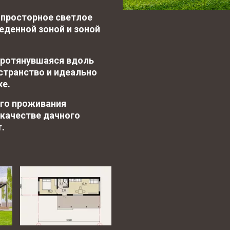
 просторное светлое 
денной зоной и зоной 
протянувшаяся вдоль 
транство и идеально 
хе.
го проживания 
качестве дачного 
.