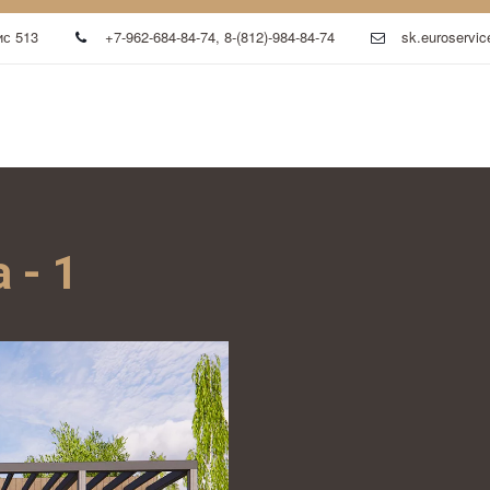
с 513
+7-962-684-84-74
,
8-(812)-984-84-74
sk.euroservic
 - 1