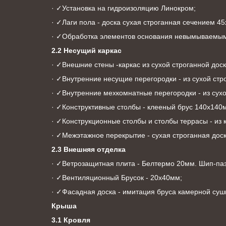
· ✓Установка на гидроизоляцию Линокром;
· ✓Лаги пола - доска сухая строганная сечением 4
· ✓Обработка элементов основания невымываемым
2.2 Несущий каркас
· ✓Внешние стены -каркас из сухой строганной дос
· ✓Внутренние несущие перегородки - из сухой ст
· ✓Внутренние мехкомнатные перегородки - из сух
· ✓Конструктивные столбы - клееный брус 140х140
· ✓Конструкционные столбы и столбы террасы - из
· ✓Межэтажное перекрытие - сухая строганная дос
2.3 Внешняя отделка
· ✓Ветрозащитная плита - Белтермо 20мм. Шип-паз
· ✓Вентиляционный Брусок - 20х40мм;
· ✓Фасадная доска - имитация бруса камерной сушки
Крыша
3.1 Кровля