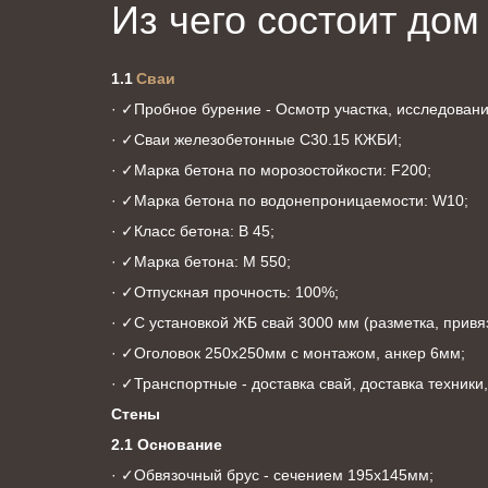
Из чего состоит дом
1.1 
Сваи
· ✓Пробное бурение - Осмотр участка, исследовани
· ✓Сваи железобетонные С30.15 КЖБИ;
· ✓Марка бетона по морозостойкости: F200;
· ✓Марка бетона по водонепроницаемости: W10;
· ✓Класс бетона: В 45;
· ✓Марка бетона: М 550;
· ✓Отпускная прочность: 100%;
· ✓С установкой ЖБ свай 3000 мм (разметка, привяз
· ✓Оголовок 250х250мм с монтажом, анкер 6мм;
· ✓Транспортные - доставка свай, доставка техники
Стены
2.1 Основание
· ✓Обвязочный брус - сечением 195х145мм;