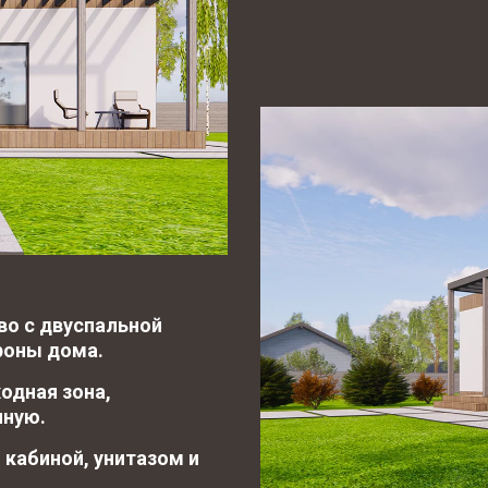
во с двуспальной 
роны дома.
одная зона, 
иную.
 кабиной, унитазом и 