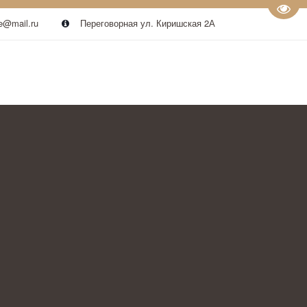
Пере
e@mail.ru
Переговорная ул. Киришская 2А