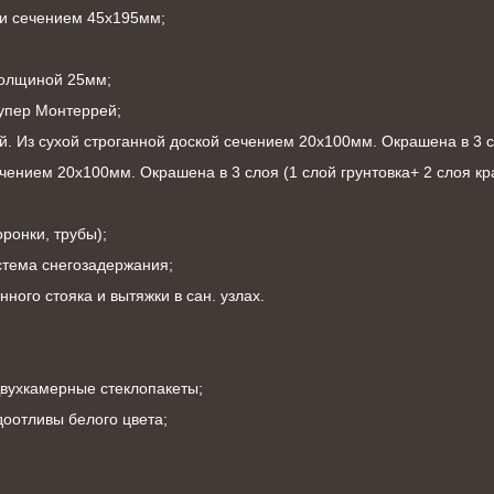
ки сечением 45х195мм;
толщиной 25мм;
упер Монтеррей;
. Из сухой строганной доской сечением 20х100мм. Окрашена в 3 сл
чением 20х100мм. Окрашена в 3 слоя (1 слой грунтовка+ 2 слоя кра
ронки, трубы);
стема снегозадержания;
ного стояка и вытяжки в сан. узлах.
Двухкамерные стеклопакеты;
оотливы белого цвета;