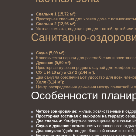
Спальня 1 (15,72 м²):
Просторная спальня для хозяев дома с возможностью
Спальня 2 (12,96 м²):
Уютная комната, подходящая для гостей, детей или к
Санитарно-оздорови
Сауна (5,09 м²):
Классическая парная для расслабления и восстанов
Душевая (5,60 м²):
Просторная душевая рядом с сауной для комфортны
С/У 1 (4,10 м²) и С/У 2 (2,44 м²):
Два санузла обеспечивают удобство для всех членов
Холл (3,14 м²):
Центр распределения движения между приватной и о
Особенности плани
Четкое зонирование:
 жилые, хозяйственные и оздо
Просторная гостиная с выходом на террасу:
 серд
Две спальни:
 Комфортное размещение для семьи ил
Сауна и душевая:
 возможность полноценного отдыха
Два санузла:
 Удобство для большой семьи и гостей.
Большая терраса:
 Расширяет жилое пространство и