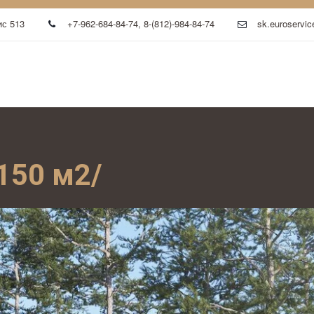
с 513
+7-962-684-84-74
,
8-(812)-984-84-74
sk.euroservic
150 м2/ 