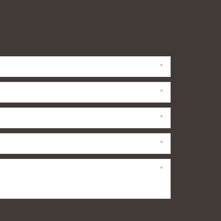
*
*
*
*
*