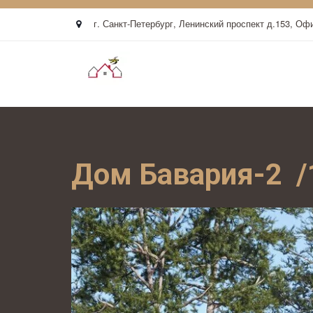
г. Санкт-Петербург
,
Ленинский проспект д.153
,
Офи
Дом Бавария-2  /