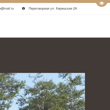
Пере
e@mail.ru
Переговорная ул. Киришская 2А