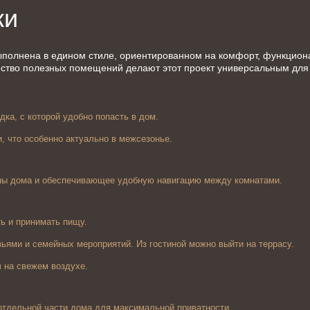
ки
ыполнена в едином стиле, ориентированном на комфорт, функциона
ство полезных помещений делают этот проект универсальным для 
ка, с которой удобно попасть в дом.
, что особенно актуально в межсезонье.
ны дома и обеспечивающее удобную навигацию между комнатами.
ь и принимать пищу.
зьями и семейных мероприятий. Из гостиной можно выйти на террасу.
ч на свежем воздухе.
отдельной части дома для максимальной приватности.