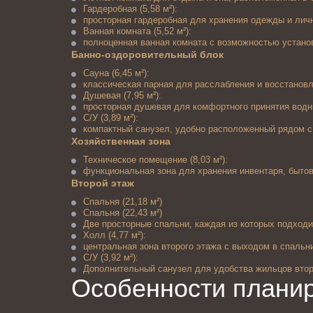
Гардеробная (5,58 м²):
просторная гардеробная для хранения одежды и лич
Ванная комната (5,52 м²):
полноценная ванная комната с возможностью устано
Банно-оздоровительный блок
Сауна (6,45 м²):
классическая парная для расслабления и восстановл
Душевая (7,95 м²):
просторная душевая для комфортного принятия водн
С/У (3,89 м²):
компактный санузел, удобно расположенный рядом с
Хозяйственная зона
Техническое помещение (8,03 м²):
функциональная зона для хранения инвентаря, бытов
Второй этаж
Спальня (21,18 м²)
Спальня (22,43 м²)
Две просторные спальни, каждая из которых подходи
Холл (4,77 м²):
центральная зона второго этажа с выходом в спальн
С/У (3,92 м²):
Дополнительный санузел для удобства жильцов втор
Особенности плани