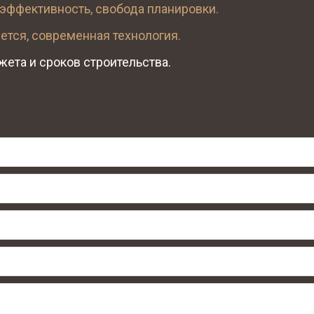
оэффективность, свобода планировки.
уется, современная технология.
ета и сроков строительства.