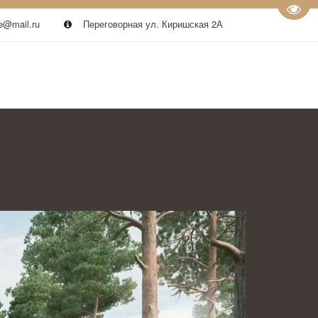
Пере
e@mail.ru
Переговорная ул. Киришская 2А