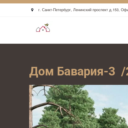
г. Санкт-Петербург
,
Ленинский проспект д.153
,
Офи
Дом Бавария-3  /