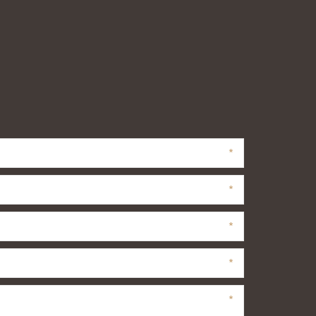
*
*
*
*
*