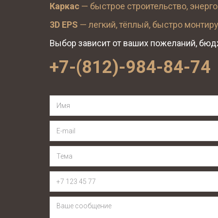
Каркас
 — быстрое строительство, энерг
3D EPS
 — легкий, тёплый, быстро монтир
Выбор зависит от ваших пожеланий, бюдж
+7-(812)-984-84-74