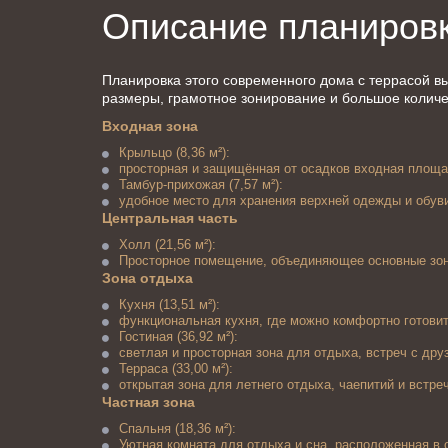
Описание планиров
Планировка этого современного дома с террасой в
размеры, грамотное зонирование и большое количе
Входная зона
Крыльцо (8,36 м²):
просторная и защищённая от осадков входная площад
Тамбур-прихожая (7,57 м²):
удобное место для хранения верхней одежды и обуви
Центральная часть
Холл (21,56 м²):
Просторное помещение, объединяющее основные зо
Зона отдыха
Кухня (13,51 м²):
функциональная кухня, где можно комфортно готовит
Гостиная (36,92 м²):
светлая и просторная зона для отдыха, встреч с дру
Терраса (33,00 м²):
открытая зона для летнего отдыха, чаепитий и встре
Частная зона
Спальня (18,36 м²):
Уютная комната для отдыха и сна, расположенная в 