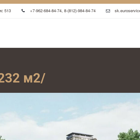
с 513
+7-962-684-84-74
,
8-(812)-984-84-74
sk.euroservic
232 м2/