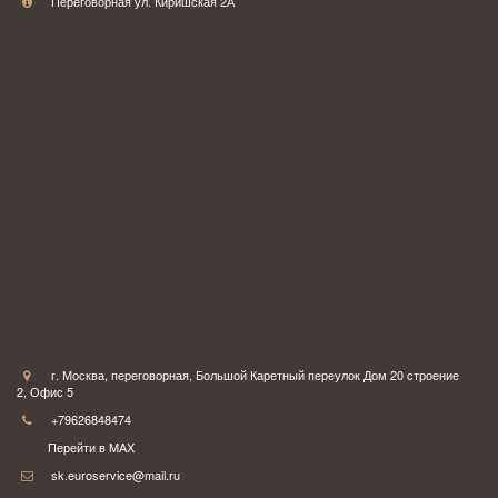
Переговорная ул. Киришская 2А
Москва
г. Москва
,
переговорная
,
Большой Каретный переулок Дом 20 строение
2
,
Офис 5
+79626848474
Перейти в MAX
sk.euroservice@mail.ru