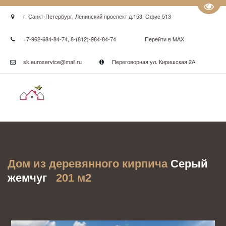
Пере
г. Санкт-Петербург
,
Ленинский проспект д.153
,
Офис 513
+7-962-684-84-74
,
8-(812)-984-84-74
Перейти в MAX
sk.euroservice@mail.ru
Переговорная ул. Киришская 2А
Дом из деревянного кирпича
Серый 
жемчуг  
201 м2