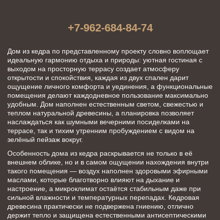
+7-962-684-84-74
Дом из кедра по представленному проекту словно воплощает 
идеальную гармонию отдыха и природы: уютная гостиная с 
выходом на просторную террасу создает атмосферу 
открытости и спокойствия, каждая из двух спален дарит 
ощущение личного комфорта и уединения, а функциональные 
помещения делают каждодневное пользование максимально 
удобным. Дом наполнен естественным светом, свежестью и 
теплом натуральной древесины, а планировка позволяет 
наслаждаться как шумными вечерними посиделками на 
террасе, так и тихим утренним пробуждением с видом на 
зелёный пейзаж вокруг.​
Особенность дома из кедра раскрывается не только в её 
внешнем облике, но и в самом ощущении нахождения внутри 
такого помещения — воздух наполнен здоровыми эфирными 
маслами, которые благотворно влияют на дыхание и 
настроение, а микроклимат остаётся стабильным даже при 
сильной влажности и температурных перепадах. Кедровая 
древесина практически не подвержена гниению, отлично 
держит тепло и защищена естественными антисептическими 