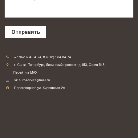
Отправить
Контакты
+7-962-684-84-74
,
8-(812)-984-84-74
г. Санкт-Петербург
,
Ленинский проспект д.153
,
Офис 513
Перейти в MAX
sk.euroservice@mail.ru
Переговорная ул. Киришская 2А