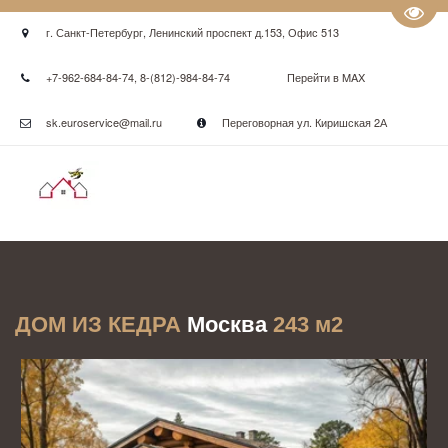
Пере
г. Санкт-Петербург
,
Ленинский проспект д.153
,
Офис 513
+7-962-684-84-74
,
8-(812)-984-84-74
Перейти в MAX
sk.euroservice@mail.ru
Переговорная ул. Киришская 2А
ДОМ ИЗ КЕДРА 
Москва
243 м2