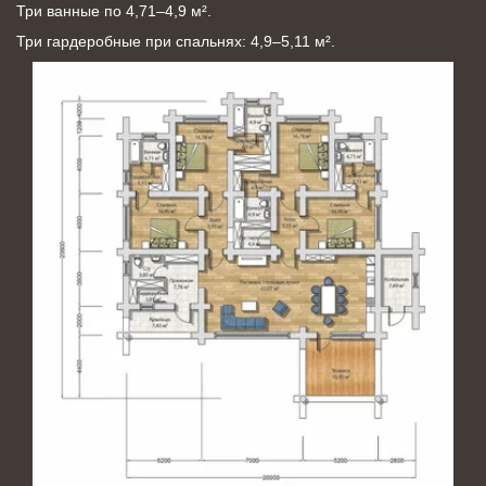
Три ванные по 4,71–4,9 м².
Три гардеробные при спальнях: 4,9–5,11 м².