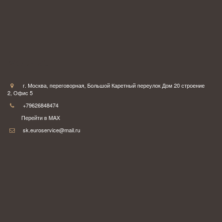
Москва
г. Москва
,
переговорная
,
Большой Каретный переулок Дом 20 строение
2
,
Офис 5
+79626848474
Перейти в MAX
sk.euroservice@mail.ru