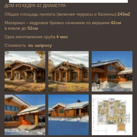
ДОМ ИЗ КЕДРА 42 ДИАМЕТРА
Общая площадь проекта (включая террасы и балконы) 
243м2
Материал – кедровое бревно сечением по вершине 
42см
в комле до 
52см
Срок изготовления сруба 
4 мес
Стоимость  
по запросу