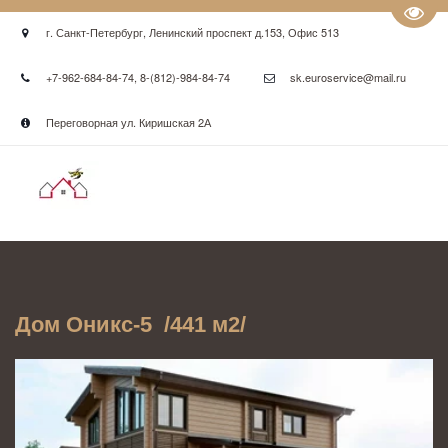
Пере
г. Санкт-Петербург
,
Ленинский проспект д.153
,
Офис 513
+7-962-684-84-74
,
8-(812)-984-84-74
sk.euroservice@mail.ru
Переговорная ул. Киришская 2А
Дом Оникс-5  /441 м2/ 