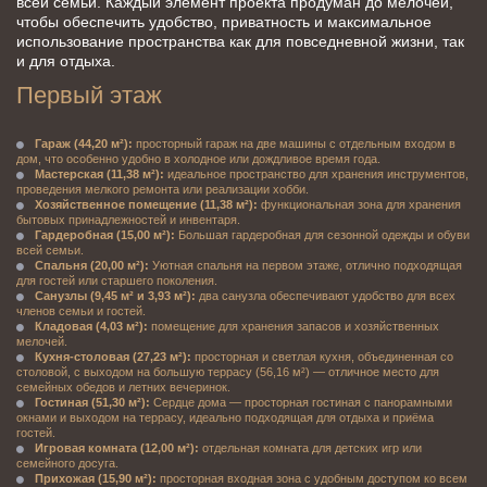
всей семьи. Каждый элемент проекта продуман до мелочей, 
чтобы обеспечить удобство, приватность и максимальное 
использование пространства как для повседневной жизни, так 
и для отдыха.
Первый этаж
Гараж (44,20 м²):
 просторный гараж на две машины с отдельным входом в 
дом, что особенно удобно в холодное или дождливое время года.
Мастерская (11,38 м²):
 идеальное пространство для хранения инструментов, 
проведения мелкого ремонта или реализации хобби.
Хозяйственное помещение (11,38 м²):
 функциональная зона для хранения 
бытовых принадлежностей и инвентаря.
Гардеробная (15,00 м²):
 Большая гардеробная для сезонной одежды и обуви 
всей семьи.
Спальня (20,00 м²):
 Уютная спальня на первом этаже, отлично подходящая 
для гостей или старшего поколения.
Санузлы (9,45 м² и 3,93 м²):
 два санузла обеспечивают удобство для всех 
членов семьи и гостей.
Кладовая (4,03 м²):
 помещение для хранения запасов и хозяйственных 
мелочей.
Кухня-столовая (27,23 м²):
 просторная и светлая кухня, объединенная со 
столовой, с выходом на большую террасу (56,16 м²) — отличное место для 
семейных обедов и летних вечеринок.
Гостиная (51,30 м²):
 Сердце дома — просторная гостиная с панорамными 
окнами и выходом на террасу, идеально подходящая для отдыха и приёма 
гостей.
Игровая комната (12,00 м²):
 отдельная комната для детских игр или 
семейного досуга.
Прихожая (15,90 м²):
 просторная входная зона с удобным доступом ко всем 