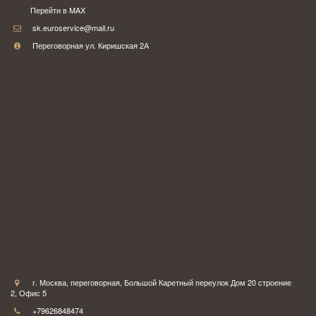
Перейти в MAX
sk.euroservice@mail.ru
Переговорная ул. Киришская 2А
Москва
г. Москва
,
переговорная
,
Большой Каретный переулок Дом 20 строение
2
,
Офис 5
+79626848474