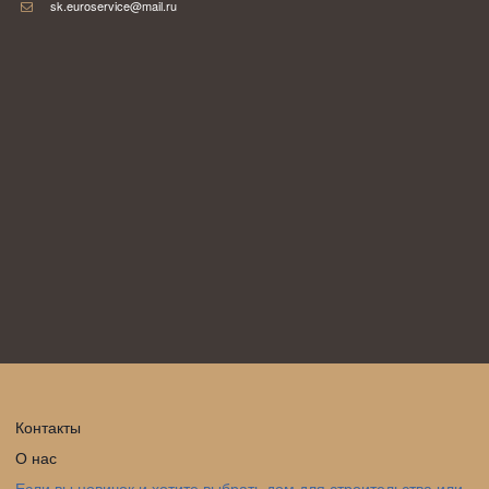
sk.euroservice@mail.ru
Контакты
О нас
Если вы новичок и хотите выбрать дом для строительства или 