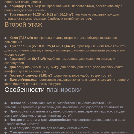
основным помещениям.
Коридор (29,90 м²):
 центральная часть первого этажа, обеспечивающая 
связь между всеми зонами.
Три террасы (16,28 м², 5,52 м², 56,16 м²):
 несколько открытых зон для 
отдыха на свежем воздухе, барбекю и семейных встреч.
Второй этаж
Холл (7,68 м²):
 центральная часть второго этажа, объединяющая все 
помещения.
Три спальни (27,50 м², 25,41 м², 17,64 м²):
 просторные и светлые комнаты 
для всех членов семьи, в каждой из которых можно организовать рабочую или 
игровую зону.
Гардеробная (9,45 м²):
 удобное помещение для хранения одежды и 
аксессуаров.
Два санузла (8,05 м² и 8,16 м²):
 два полноценных санузла обеспечивают 
комфорт для всех жильцов.
Гостевой санузел (3,82 м²):
 дополнительное удобство для гостей.
Балкон/терраса:
 просторные открытые зоны на втором этаже для утреннего 
кофе или отдыха на свежем воздухе.
Особенности п
ланировки
Четкое зонирование:
 жилые, хозяйственные и вспомогательные 
помещения грамотно разделены для максимального удобства и приватности.
Просторная гостиная и кухня-столовая с выходом на террасу:
 сердце 
дома для общения, отдыха и приёма гостей.
Четыре спальни и две гардеробные:
 комфортное размещение для всех 
членов семьи и гостей.
Три санузла:
 Удобство для большой семьи и гостей.
Функциональные хозяйственные зоны:
 Всё необходимое для хранения и 