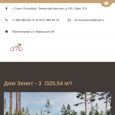
Пере
г. Санкт-Петербург
,
Ленинский проспект д.153
,
Офис 513
+7-962-684-84-74
,
8-(812)-984-84-74
sk.euroservice@mail.ru
Переговорная ул. Киришская 2А
Дом Зенит - 3  /325,54 м²/