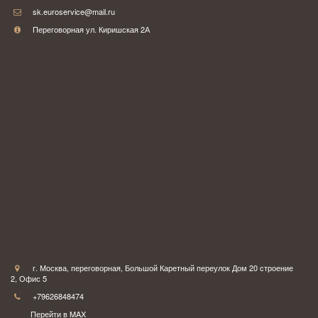
sk.euroservice@mail.ru
Переговорная ул. Киришская 2А
Москва
г. Москва
,
переговорная
,
Большой Каретный переулок Дом 20 строение
2
,
Офис 5
+79626848474
Перейти в MAX