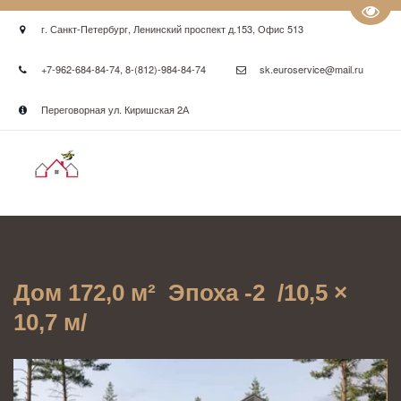
Пере
г. Санкт-Петербург
,
Ленинский проспект д.153
,
Офис 513
+7-962-684-84-74
,
8-(812)-984-84-74
sk.euroservice@mail.ru
Переговорная ул. Киришская 2А
Дом 172,0 м²  Эпоха -2  /10,5 × 
10,7 м/