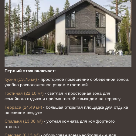
Первый этаж включает:
Кухня (13,75 м²) 
- просторное помещение с обеденной зоной, 
удобно расположенное рядом с гостиной.
Гостиная (22,10 м²)
 - светлая и просторная зона для 
семейного отдыха и приёма гостей с выходом на террасу.
Терраса (24,49 м²) 
- большая открытая площадка для отдыха 
на свежем воздухе.
Спальня (13,08 м²)
 - уютная комната для комфортного 
отдыха.
Санузел (6,13 м²)
 - оборудован всем необходимым для 