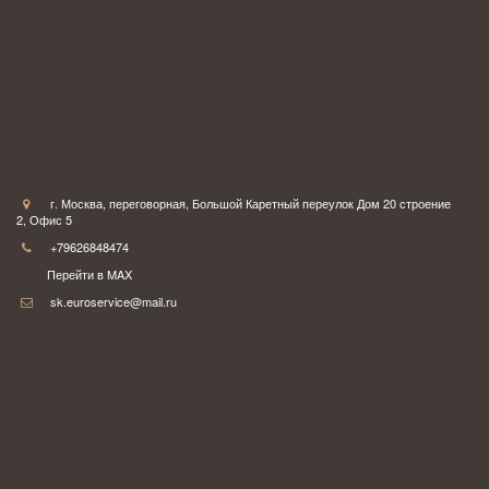
Москва
г. Москва
,
переговорная
,
Большой Каретный переулок Дом 20 строение
2
,
Офис 5
+79626848474
Перейти в MAX
sk.euroservice@mail.ru