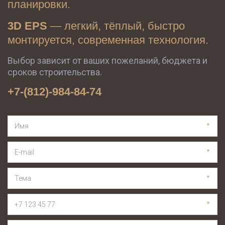
планировки.
3D EPS
 — легкий, тёплый, быстро 
монтируется, современная технология.
Выбор зависит от ваших пожеланий, бюджета и 
сроков строительства.
+7-(812)-984-84-74
*
*
*
*